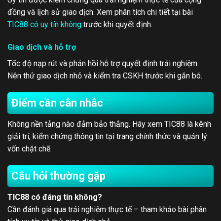
đồng và lịch sử giao dịch. Xem phân tích chi tiết tại bài
TIC88 có uy tín không
trước khi quyết định.
Giao dịch và hỗ trợ
Tốc độ nạp rút và phản hồi hỗ trợ quyết định trải nghiệm.
Nên thử giao dịch nhỏ và kiểm tra CSKH trước khi gắn bó.
Điểm cần cân nhắc
Không nền tảng nào đảm bảo thắng. Hãy xem TIC88 là kênh
giải trí, kiểm chứng thông tin tại trang chính thức và quản lý
vốn chặt chẽ.
Câu hỏi thường gặp
TIC88 có đáng tin không?
Cần đánh giá qua trải nghiệm thực tế – tham khảo bài phân