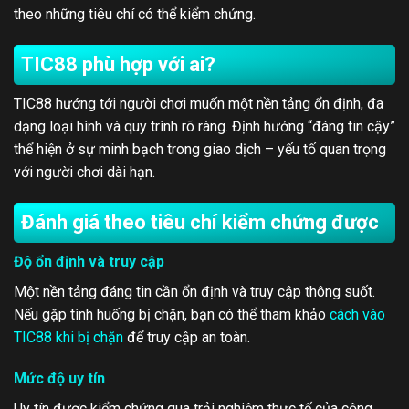
theo những tiêu chí có thể kiểm chứng.
TIC88 phù hợp với ai?
TIC88 hướng tới người chơi muốn một nền tảng ổn định, đa
dạng loại hình và quy trình rõ ràng. Định hướng “đáng tin cậy”
thể hiện ở sự minh bạch trong giao dịch – yếu tố quan trọng
với người chơi dài hạn.
Đánh giá theo tiêu chí kiểm chứng được
Độ ổn định và truy cập
Một nền tảng đáng tin cần ổn định và truy cập thông suốt.
Nếu gặp tình huống bị chặn, bạn có thể tham khảo
cách vào
TIC88 khi bị chặn
để truy cập an toàn.
Mức độ uy tín
Uy tín được kiểm chứng qua trải nghiệm thực tế của cộng