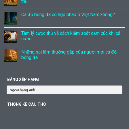
luận
thủ
ở
Mẹo
Không
Soi
có
Cá độ bóng đá có hợp pháp ở Việt Nam không?
Cầu
bình
Nghiêng
luận
Không
Tài
ở
có
Xỉu
Kinh
bình
|
nghiệm
luận
Tâm lý cược thủ và cách kiểm soát cảm xúc khi cá
Bắt
đọc
ở
Trọn
kèo
cược
Cá
Cầu
trước
độ
Bệt
giờ
Không
bóng
Hốt
bóng
có
đá
Những sai lầm thường gặp của người mới cá độ
Bạc
lăn
bình
có
Tỷ
cho
luận
bóng đá
hợp
cược
ở
pháp
thủ
Tâm
Không
ở
lý
có
Việt
cược
bình
Nam
thủ
luận
không?
và
ở
BẢNG XẾP HẠNG
cách
Những
kiểm
sai
Ngoại hạng Anh
soát
lầm
cảm
thường
xúc
gặp
khi
của
THỐNG KÊ CẦU THỦ
cá
người
cược
mới
cá
độ
bóng
đá