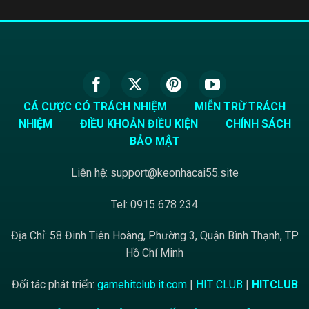
CÁ CƯỢC CÓ TRÁCH NHIỆM
MIỄN TRỪ TRÁCH
NHIỆM
ĐIỀU KHOẢN ĐIỀU KIỆN
CHÍNH SÁCH
BẢO MẬT
Liên hệ:
support@keonhacai55.site
Tel: 0915 678 234
Địa Chỉ: 58 Đinh Tiên Hoàng, Phường 3, Quận Bình Thạnh, TP
Hồ Chí Minh
Đối tác phát triển:
gamehitclub.it.com
|
HIT CLUB
|
HITCLUB