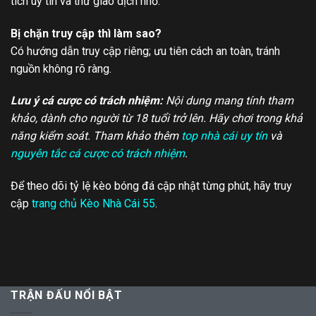
tích uy tín và thử giao dịch nhỏ.
Bị chặn truy cập thì làm sao?
Có hướng dẫn truy cập riêng; ưu tiên cách an toàn, tránh
nguồn không rõ ràng.
Lưu ý cá cược có trách nhiệm:
Nội dung mang tính tham
khảo, dành cho người từ 18 tuổi trở lên. Hãy chơi trong khả
năng kiểm soát. Tham khảo thêm
top nhà cái uy tín
và
nguyên tắc cá cược có trách nhiệm
.
Để theo dõi tỷ lệ kèo bóng đá cập nhật từng phút, hãy truy
cập
trang chủ Kèo Nhà Cái 55
.
TRẬN ĐẤU NỔI BẬT