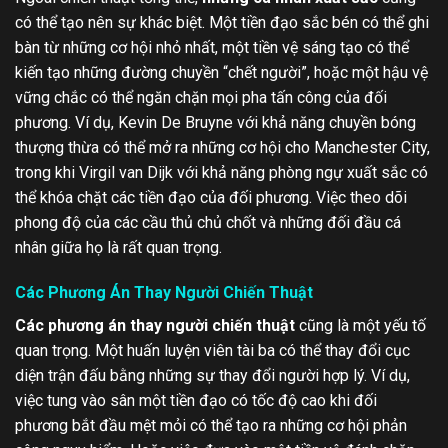
có thể tạo nên sự khác biệt. Một tiền đạo sắc bén có thể ghi
bàn từ những cơ hội nhỏ nhất, một tiền vệ sáng tạo có thể
kiến tạo những đường chuyền “chết người”, hoặc một hậu vệ
vững chắc có thể ngăn chặn mọi pha tấn công của đối
phương. Ví dụ, Kevin De Bruyne với khả năng chuyền bóng
thượng thừa có thể mở ra những cơ hội cho Manchester City,
trong khi Virgil van Dijk với khả năng phòng ngự xuất sắc có
thể khóa chặt các tiền đạo của đối phương. Việc theo dõi
phong độ của các cầu thủ chủ chốt và những đối đầu cá
nhân giữa họ là rất quan trọng.
Các Phương Án Thay Người Chiến Thuật
Các phương án thay người chiến thuật
cũng là một yếu tố
quan trọng. Một huấn luyện viên tài ba có thể thay đổi cục
diện trận đấu bằng những sự thay đổi người hợp lý. Ví dụ,
việc tung vào sân một tiền đạo có tốc độ cao khi đối
phương bắt đầu mệt mỏi có thể tạo ra những cơ hội phản