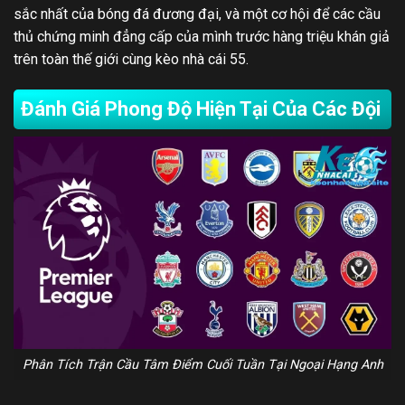
sắc nhất của bóng đá đương đại, và một cơ hội để các cầu
thủ chứng minh đẳng cấp của mình trước hàng triệu khán giả
trên toàn thế giới cùng kèo nhà cái 55.
Đánh Giá Phong Độ Hiện Tại Của Các Đội
Phân Tích Trận Cầu Tâm Điểm Cuối Tuần Tại Ngoại Hạng Anh