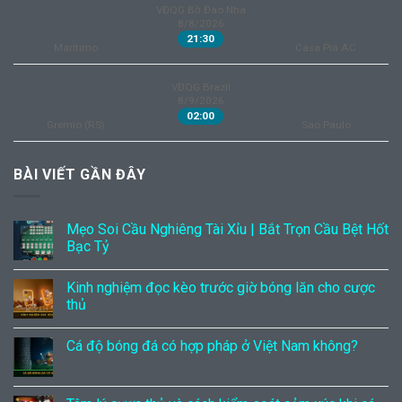
VĐQG Bồ Đào Nha
8/8/2026
21:30
Maritimo
Casa Pia AC
VĐQG Brazil
8/9/2026
02:00
Gremio (RS)
Sao Paulo
BÀI VIẾT GẦN ĐÂY
Mẹo Soi Cầu Nghiêng Tài Xỉu | Bắt Trọn Cầu Bệt Hốt
Bạc Tỷ
Không
có
Kinh nghiệm đọc kèo trước giờ bóng lăn cho cược
bình
luận
thủ
ở
Mẹo
Không
Soi
có
Cá độ bóng đá có hợp pháp ở Việt Nam không?
Cầu
bình
Nghiêng
luận
Không
Tài
ở
có
Xỉu
Kinh
bình
|
nghiệm
luận